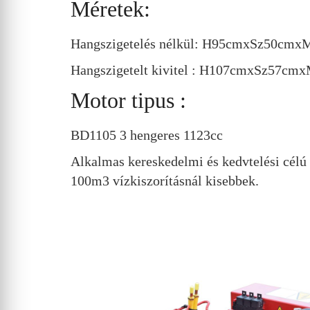
Méretek:
Hangszigetelés nélkül: H95cmxSz50cmx
Hangszigetelt kivitel : H107cmxSz57cm
Motor tipus :
BD1105 3 hengeres 1123cc
Alkalmas kereskedelmi és kedvtelési célú
100m3 vízkiszorításnál kisebbek.