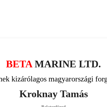
BETA
MARINE LTD.
nek kizárólagos magyarországi for
Kroknay Tamás
Balatonfüred