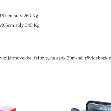
M61cm súly 263 Kg
xM65cm súly 345 Kg
 vízíjárművekbe, feltéve, ha azok 20m-nél rövidebbek é