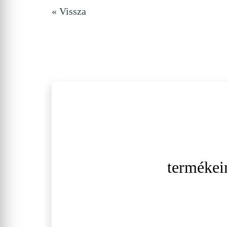
« Vissza
termékei