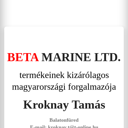
BETA
MARINE LTD.
termékeinek kizárólagos
magyarországi forgalmazója
Kroknay Tamás
Balatonfüred
E-mail: kroknay.t@t-online.hu