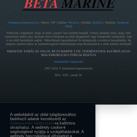
betamarine-hajomotor.hu
| Motor: WP | Sablon:
Netstilus
| Kinézet:
K@tilla
| Tartalom:
Kroknyai
Tamás
Felhívjuk a figyelmet, hogy az oldal „cookie”-kat (sütiket) használ. Fontos azonban tudni, hogy ezek
semmilyen adatot nem tárolnak illetve küldenek az oldal látogatóiról vagy böngészési szokásairól, csak
is az oldal használatát segítik. Weboldalunk használatával Ön beleegyezik a cookie-k használatába. Ha
mégsem szeretné akkor az internetböngésző beállításainak megváltoztatásával a sütik küldése letiltható!
KROKNAY TAMÁS AZ ANGOL BETA MARINE LTD. TERMÉKEINEK KIZÁRÓLAGOS
MAGYARORSZÁGI FORGALMAZÓJA
Adatkezelési tájékoztató
2007-2026 © betamarine-hajomotor.hu
NSS: 2022. január 20.
A weboldalról az oldal tulajdonosához
beérkező adatok kezeléséről az
Adatkezelési tájékoztató
-ra kattintva
olvashatsz. A webhely cookie-k
segítségével nyújtja a szolgáltatásokat. A
webhely használatával elfogadod a