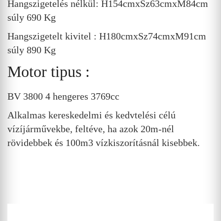
Hangszigetelés nélkül: H154cmxSz63cmxM84cm
súly 690 Kg
Hangszigetelt kivitel : H180cmxSz74cmxM91cm
súly 890 Kg
Motor tipus :
BV 3800 4 hengeres 3769cc
Alkalmas kereskedelmi és kedvtelési célú
vízíjárművekbe, feltéve, ha azok 20m-nél
rövidebbek és 100m3 vízkiszorításnál kisebbek.