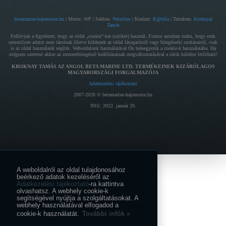
betamarine-hajomotor.hu
| Motor: WP | Sablon:
Netstilus
| Kinézet:
K@tilla
| Tartalom:
Kroknyai
Tamás
Felhívjuk a figyelmet, hogy az oldal „cookie”-kat (sütiket) használ. Fontos azonban tudni, hogy ezek
semmilyen adatot nem tárolnak illetve küldenek az oldal látogatóiról vagy böngészési szokásairól, csak
is az oldal használatát segítik. Weboldalunk használatával Ön beleegyezik a cookie-k használatába. Ha
mégsem szeretné akkor az internetböngésző beállításainak megváltoztatásával a sütik küldése letiltható!
KROKNAY TAMÁS AZ ANGOL BETA MARINE LTD. TERMÉKEINEK KIZÁRÓLAGOS
MAGYARORSZÁGI FORGALMAZÓJA
Adatkezelési tájékoztató
2007-2026 © betamarine-hajomotor.hu
NSS: 2022. január 20.
A weboldalról az oldal tulajdonosához
beérkező adatok kezeléséről az
Adatkezelési tájékoztató
-ra kattintva
olvashatsz. A webhely cookie-k
segítségével nyújtja a szolgáltatásokat. A
webhely használatával elfogadod a
cookie-k használatát.
További infók »