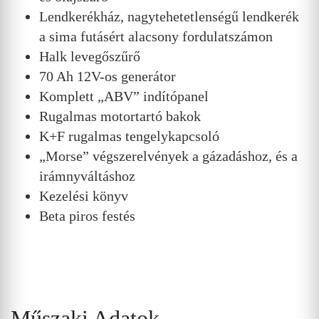
Lendkerékház, nagytehetetlenségű lendkerék
a sima futásért alacsony fordulatszámon
Halk levegőszűrő
70 Ah 12V-os generátor
Komplett „ABV” indítópanel
Rugalmas motortartó bakok
K+F rugalmas tengelykapcsoló
„Morse” végszerelvények a gázadáshoz, és a
irámnyváltáshoz
Kezelési könyv
Beta piros festés
Műszaki Adatok