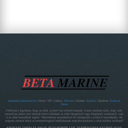
betamarine-hajomotor.hu
| Motor: WP | Sablon:
Netstilus
| Kinézet:
K@tilla
| Tartalom:
Kroknyai
Tamás
Felhívjuk a figyelmet, hogy az oldal „cookie”-kat (sütiket) használ. Fontos azonban tudni, hogy ezek
semmilyen adatot nem tárolnak illetve küldenek az oldal látogatóiról vagy böngészési szokásairól, csak
is az oldal használatát segítik. Weboldalunk használatával Ön beleegyezik a cookie-k használatába. Ha
mégsem szeretné akkor az internetböngésző beállításainak megváltoztatásával a sütik küldése letiltható!
KROKNAY TAMÁS AZ ANGOL BETA MARINE LTD. TERMÉKEINEK KIZÁRÓLAGOS