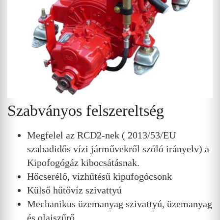
Szabványos felszereltség
Megfelel az RCD2-nek ( 2013/53/EU
szabadidős vízi járművekről szóló irányelv) a
Kipofogógáz kibocsátásnak.
Hőcserélő, vízhűtésű kipufogócsonk
Külső hűtővíz szivattyú
Mechanikus üzemanyag szivattyú, üzemanyag
és olajszűrő