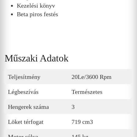
Kezelési könyv
Beta piros festés
Műszaki Adatok
Teljesítmény
20Le/3600 Rpm
Légbeszívás
Természetes
Hengerek száma
3
Löket térfogat
719 cm3
Motor súlya
145 kg