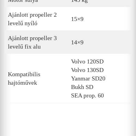
Ajánlott propeller 2
15×9
levelű nyíló
Ajánlott propeller 3
14×9
levelű fix alu
Volvo 120SD
Volvo 130SD
Kompatibilis
Yanmar SD20
hajtóművek
Bukh SD
SEA prop. 60