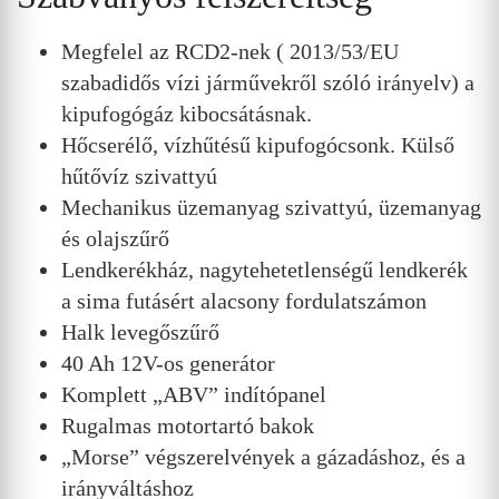
Megfelel az RCD2-nek ( 2013/53/EU
szabadidős vízi járművekről szóló irányelv) a
kipufogógáz kibocsátásnak.
Hőcserélő, vízhűtésű kipufogócsonk. Külső
hűtővíz szivattyú
Mechanikus üzemanyag szivattyú, üzemanyag
és olajszűrő
Lendkerékház, nagytehetetlenségű lendkerék
a sima futásért alacsony fordulatszámon
Halk levegőszűrő
40 Ah 12V-os generátor
Komplett „ABV” indítópanel
Rugalmas motortartó bakok
„Morse” végszerelvények a gázadáshoz, és a
irányváltáshoz