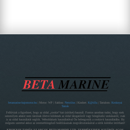
betamarine-hajomotor.hu
| Motor: WP | Sablon:
Netstilus
| Kinézet:
K@tilla
| Tartalom:
Kroknyai
Tamás
Felhívjuk a figyelmet, hogy az oldal „cookie”-kat (sütiket) használ. Fontos azonban tudni, hogy ezek
semmilyen adatot nem tárolnak illetve küldenek az oldal látogatóiról vagy böngészési szokásairól, csak
is az oldal használatát segítik. Weboldalunk használatával Ön beleegyezik a cookie-k használatába. Ha
mégsem szeretné akkor az internetböngésző beállításainak megváltoztatásával a sütik küldése letiltható!
KROKNAY TAMÁS AZ ANGOL BETA MARINE LTD. TERMÉKEINEK KIZÁRÓLAGOS